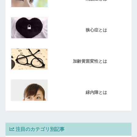
狭心症とは
加齢黄斑変性とは
緑内障とは
注目のカテゴリ別記事