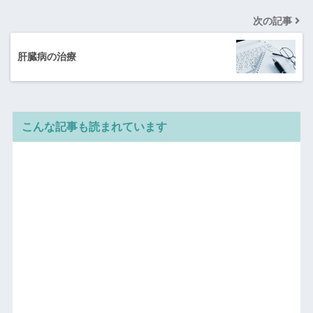
次の記事
肝臓病の治療
こんな記事も読まれています