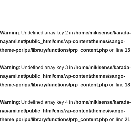
Warning
: Undefined array key 2 in
/home/mikisense/karada-
nayami.net/public_html/cms/wp-content/themes/sango-
theme-poripu/library/functions/prp_content.php
on line
15
Warning
: Undefined array key 3 in
/home/mikisense/karada-
nayami.net/public_html/cms/wp-content/themes/sango-
theme-poripu/library/functions/prp_content.php
on line
18
Warning
: Undefined array key 4 in
/home/mikisense/karada-
nayami.net/public_html/cms/wp-content/themes/sango-
theme-poripu/library/functions/prp_content.php
on line
21