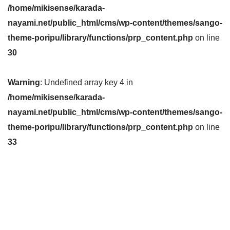
/home/mikisense/karada-
nayami.net/public_html/cms/wp-content/themes/sango-
theme-poripu/library/functions/prp_content.php
on line
30
Warning
: Undefined array key 4 in
/home/mikisense/karada-
nayami.net/public_html/cms/wp-content/themes/sango-
theme-poripu/library/functions/prp_content.php
on line
33