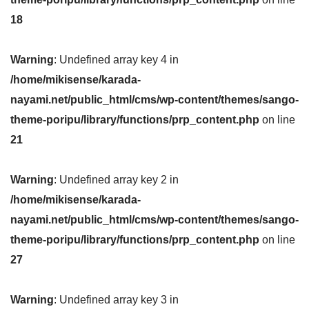
18
Warning
: Undefined array key 4 in
/home/mikisense/karada-
nayami.net/public_html/cms/wp-content/themes/sango-
theme-poripu/library/functions/prp_content.php
on line
21
Warning
: Undefined array key 2 in
/home/mikisense/karada-
nayami.net/public_html/cms/wp-content/themes/sango-
theme-poripu/library/functions/prp_content.php
on line
27
Warning
: Undefined array key 3 in